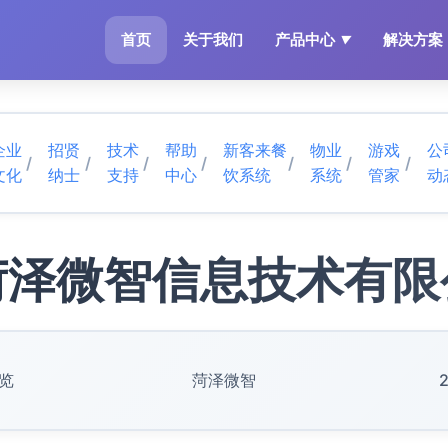
首页
关于我们
产品中心
解决方案
▼
企业
招贤
技术
帮助
新客来餐
物业
游戏
公
/
/
/
/
/
/
/
文化
纳士
支持
中心
饮系统
系统
管家
动
菏泽微智信息技术有限
浏览
菏泽微智